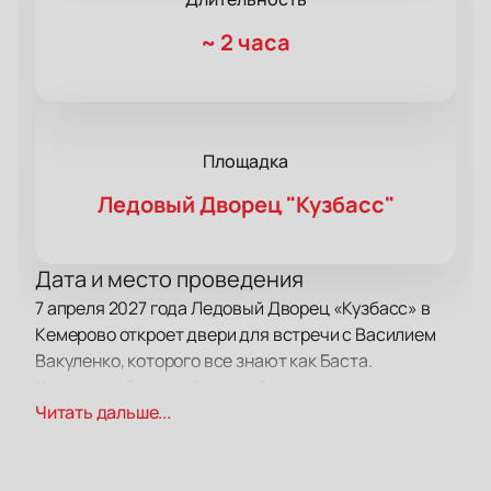
~
2 часа
Площадка
Ледовый Дворец "Кузбасс"
Дата и место проведения
7 апреля 2027 года Ледовый Дворец «Кузбасс» в
Кемерово откроет двери для встречи с Василием
Вакуленко, которого все знают как Баста.
Концертный зал ждёт гостей по адресу:
Читать дальше...
Притомский проспект, 12.
О концерте