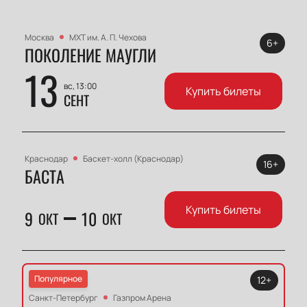
Москва
МХТ им. А. П. Чехова
6+
ПОКОЛЕНИЕ МАУГЛИ
13
вс, 13:00
Купить билеты
СЕНТ
Краснодар
Баскет-холл (Краснодар)
16+
БАСТА
Купить билеты
9
10
ОКТ
ОКТ
Популярное
12+
Санкт-Петербург
Газпром Арена