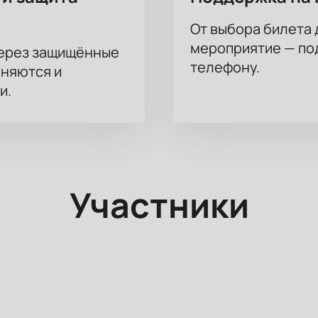
От выбора билета 
мероприятие — под
через защищённые
телефону.
аняются и
и.
Участники