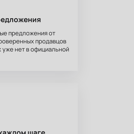
редложения
ые предложения от
проверенных продавцов
х уже нет в официальной
каждом шаге