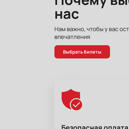
воспоминания.
нас
Нам важно, чтобы у вас ос
впечатления
Выбрать билеты
Безопасная оплата