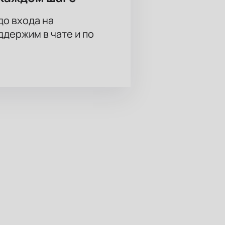
до входа на
держим в чате и по