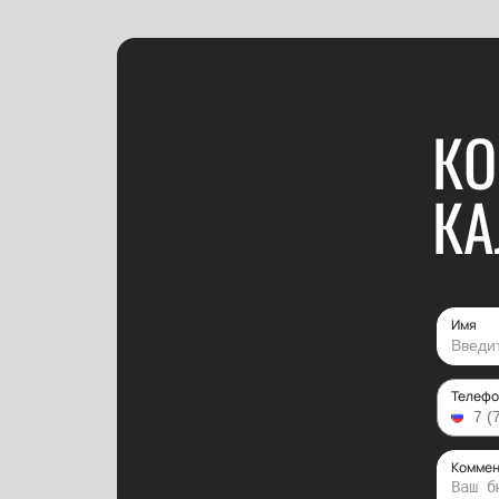
КО
КА
Имя
Телефо
Коммен