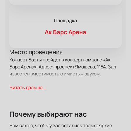
Площадка
Ак Барс Арена
Место проведения
Концерт Басты пройдет в концертном зале «Ак
Барс Арена». Адрес: проспект Ямашева, 115А. Зал
известен вместимостью и чистым звуком.
Читать дальше...
О концерте
Баста выпускает музыку с узнаваемым стилем. Его
песни трогают слушателей. На выступлении
прозвучат известные треки и свежие работы.
Почему выбирают нас
Артист часто радует публику новыми релизами.
Нам важно, чтобы у вас остались только яркие