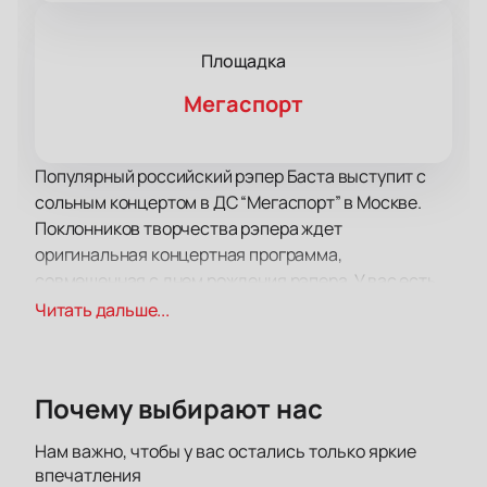
Площадка
Мегаспорт
Популярный российский рэпер Баста выступит с
сольным концертом в ДС “Мегаспорт” в Москве.
Поклонников творчества рэпера ждет
оригинальная концертная программа,
совмещенная с днем рождения рэпера. У вас есть
возможность
купить билеты на концерт Басты в
Читать дальше...
Москве 20-21 апреля 2024 в “Мегаспорте”
онлайн. Вас ждет вечер отличной музыки и
хорошего настроения, не упустите возможность
Почему выбирают нас
побывать на атмосферном представлении одного
из лучших хип-хоп исполнителей России.
Нам важно, чтобы у вас остались только яркие
Василий Вакуленко (Баста) стал заниматься
впечатления