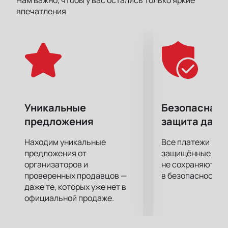
Нам важно, чтобы у вас остались только яркие
произошло немало событий, которыми он готов
впечатления
поделиться с вами в своем творчестве. Несмотря
на плотный график выступлений и творческую
работу у него всегда достаточно времени для
своих близких, а также любимых хобби и увлечений,
из которых он черпает вдохновение.
Станьте одним из тех, кто увидит шоу Басты в
живом исполнении!
Уникальные
Безопасная 
предложения
защита данн
Находим уникальные
Все платежи про
предложения от
защищённые шлю
организаторов и
не сохраняются 
проверенных продавцов —
в безопасности.
даже те, которых уже нет в
официальной продаже.