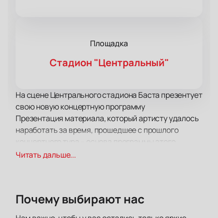
Площадка
Стадион "Центральный"
На сцене Центрального стадиона Баста презентует
свою новую концертную программу
Презентация материала, который артисту удалось
наработать за время, прошедшее с прошлого
концертного тура – основа программы этого
выступления. За то время, которое прошло с
Читать дальше...
подготовки предыдущей концертной программы у
Басты появилось много интересного, и он готов
поделиться с вами своими мыслями и
Почему выбирают нас
переживаниями.
С момента прошлой встречи в жизни артиста