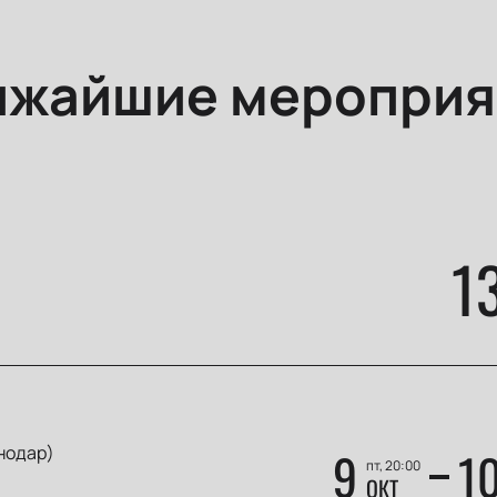
ижайшие мероприя
1
нодар)
9
1
пт, 20:00
ОКТ