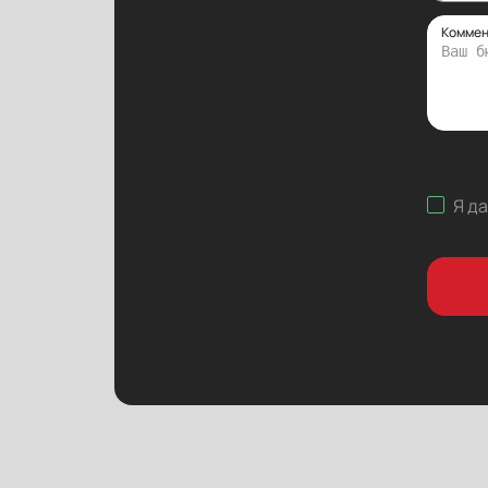
Коммен
Я д