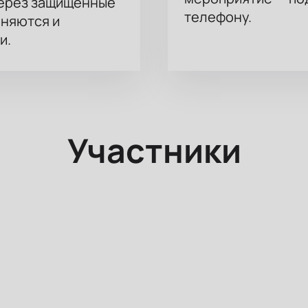
через защищённые
телефону.
аняются и
и.
Участники