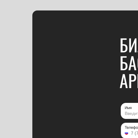
БИ
БА
АР
Имя
Телефо