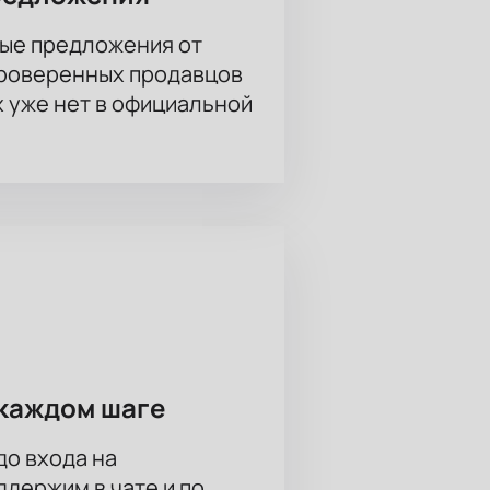
ые предложения от
проверенных продавцов
х уже нет в официальной
каждом шаге
до входа на
держим в чате и по