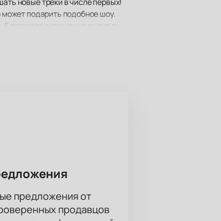
шать новые треки в числе первых!
о может подарить подобное шоу.
. Благодаря экранам на сцене вы
 вы находитесь.
я!
редложения
ые предложения от
проверенных продавцов