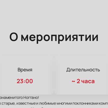
О мероприятии
Время
Длительность
23:00
~
2 часа
 знаменитого Ноггано!
к старые, известные и любимые многими поклонниками комп