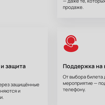
— даже те, которы
продаже.
 и защита
Поддержка на 
От выбора билета 
мероприятие — под
через защищённые
телефону.
аняются и
и.