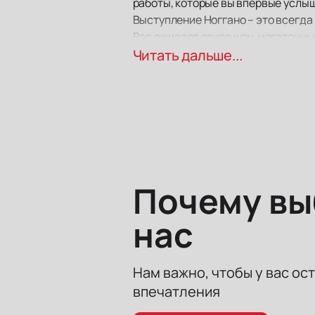
работы, которые вы впервые услыш
Выступление Ноггано – это всегда
Вас ожидает яркое шоу, мегатонны
увидите любимого Ноггано из любой
Читать дальше...
Подарите себе невероятные впеча
Почему в
нас
Нам важно, чтобы у вас ос
впечатления