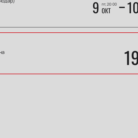
нодар)
9
1
пт, 20:00
ОКТ
1
на