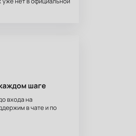
х уже нет в официальной
каждом шаге
до входа на
держим в чате и по