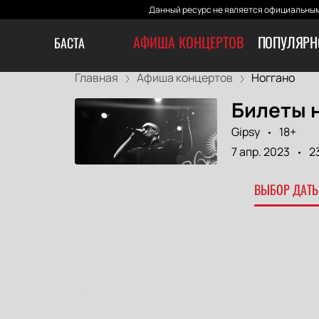
Данный ресурс не является официальным
АФИША КОНЦЕРТОВ
ПОПУЛЯРН
БАСТА
Главная
Афиша концертов
Ноггано
Билеты н
Gipsy
18+
7 апр. 2023
2
ВЫБОР ДАТЫ