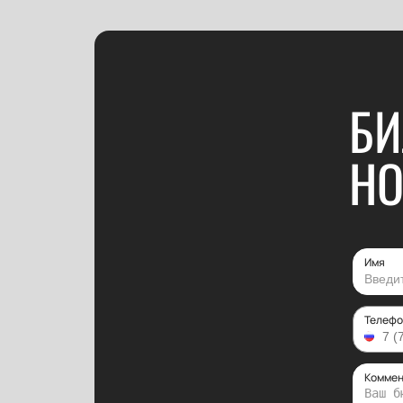
БИ
НО
Имя
Телефо
Коммен