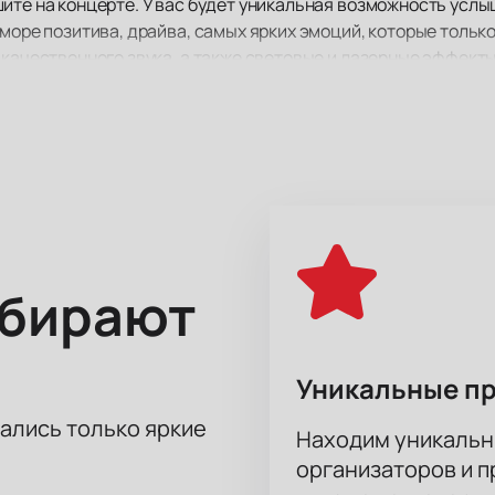
ите на концерте. У вас будет уникальная возможность услы
 море позитива, драйва, самых ярких эмоций, которые тольк
 качественного звука, а также световые и лазерные эффекты
 точки Gipsy, несмотря на то, на каком расстоянии от сцены
тления от посещения концерта своего любимого исполнител
ыбирают
Уникальные п
тались только яркие
Находим уникальн
организаторов и 