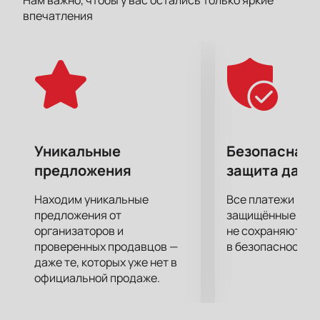
Нам важно, чтобы у вас остались только яркие
творческой работы Басты успевает уделять время
впечатления
своей семье и друзьям, вести образ жизни
обычного человека.
Спешите подарите себе удовольствие от
первоклассного шоу! Заряд положительных
эмоций и отличное настроение надолго, вам
гарантированы!
Уникальные
Безопасная 
предложения
защита данн
Находим уникальные
Все платежи про
предложения от
защищённые шлю
организаторов и
не сохраняются 
проверенных продавцов —
в безопасности.
даже те, которых уже нет в
официальной продаже.