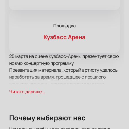
Площадка
Кузбасс Арена
25 марта на сцене Кузбасс-Арены презентует свою
новую концертную программу
Презентация материала, который артисту удалось
наработать за время, прошедшее с прошлого
концертного тура – основа программы этого
выступления. За то время, которое прошло с
Читать дальше...
подготовки предыдущей концертной программы у
Басты появилось много интересного, и он готов
поделиться с вами своими мыслями и
Почему выбирают нас
переживаниями.
Помимо напряженного концертного графика и