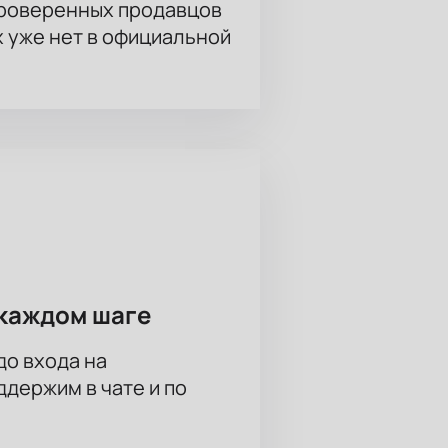
проверенных продавцов
х уже нет в официальной
каждом шаге
до входа на
держим в чате и по