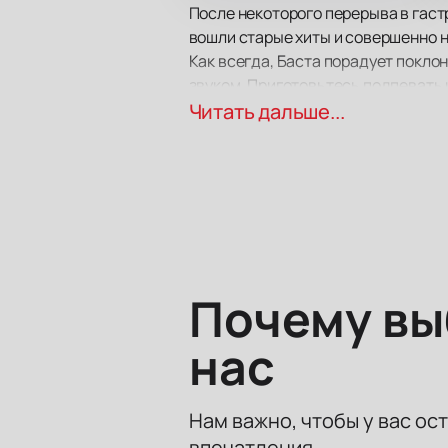
После некоторого перерыва в гаст
вошли старые хиты и совершенно н
Как всегда, Баста порадует покло
звуком. Приготовьтесь подпевать 
Большие экраны за сценой помогу
Читать дальше...
Почему в
нас
Нам важно, чтобы у вас ос
впечатления