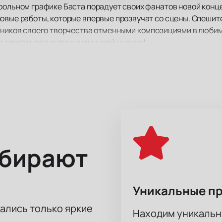
рольном графике Баста порадует своих фанатов новой конц
овые работы, которые впервые прозвучат со сцены. Спешите
нников своего творчества отменными композициями в любим
и двигаться в ритм динамичной музыке!
т рассмотреть все происходящее на ней в мельчайших подро
ыбирают
Уникальные п
тались только яркие
Находим уникальн