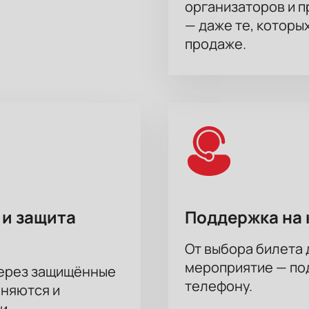
организаторов и 
— даже те, которы
продаже.
 и защита
Поддержка на 
От выбора билета 
мероприятие — под
через защищённые
телефону.
аняются и
и.