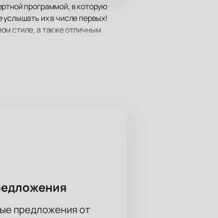
ертной программой, в которую
 услышать их в числе первых!
ом стиле, а также отличным
бностях.
редложения
ые предложения от