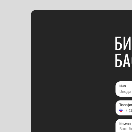
БИ
БА
Имя
Телефо
Коммен