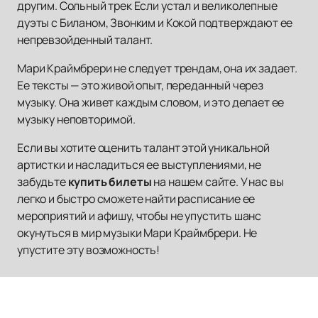
другим. Сольный трек Если устал и великолепные
дуэты с Биланом, Звонким и Кокой подтверждают ее
непревзойденный талант.
Мари Краймбрери не следует трендам, она их задает.
Ее тексты — это живой опыт, переданный через
музыку. Она живет каждым словом, и это делает ее
музыку неповторимой.
Если вы хотите оценить талант этой уникальной
артистки и насладиться ее выступлениями, не
забудьте
купить билеты
на нашем сайте. У нас вы
легко и быстро сможете найти расписание ее
мероприятий и афишу, чтобы не упустить шанс
окунуться в мир музыки Мари Краймбрери. Не
упустите эту возможность!