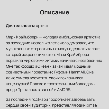
Описание
Деятельность
:
артист
Мари Краймбрери — молодая амбициозная артистка
за последние несколько лет смело доказала, что
музыкальные стереотипы не могут сдержать талант,
который искренен и честен. Мари Краймбрери
поразила мир своими хитами, начиная с незабвенных
Мне так хорошо и Океан и заканчивая мощными
совместными проектами с Гуфом и HammAli. Она
даже сумела восхитить своих поклонников
нецензурной Палево и трогательными балладами
вроде Пряталась в ванной и AMORE.
За последний год Мари продолжает завоевывать
сердца своей аудитории, представляя один хит за