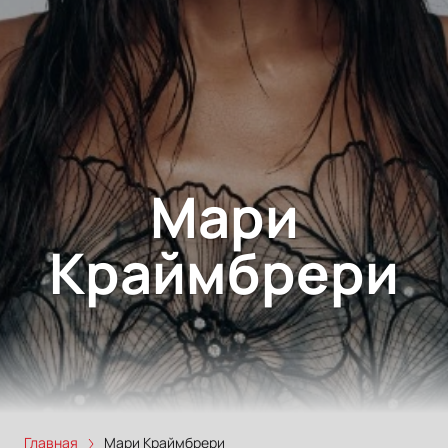
Мари
Краймбрери
Главная
Мари Краймбрери