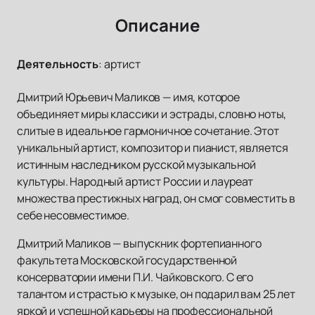
Описание
Деятельность
:
артист
Дмитрий Юрьевич Маликов — имя, которое
объединяет миры классики и эстрады, словно ноты,
слитые в идеальное гармоничное сочетание. Этот
уникальный артист, композитор и пианист, является
истинным наследником русской музыкальной
культуры. Народный артист России и лауреат
множества престижных наград, он смог совместить в
себе несовместимое.
Дмитрий Маликов — выпускник фортепианного
факультета Московской государственной
консерватории имени П.И. Чайковского. С его
талантом и страстью к музыке, он подарил вам 25 лет
яркой и успешной карьеры на профессиональной