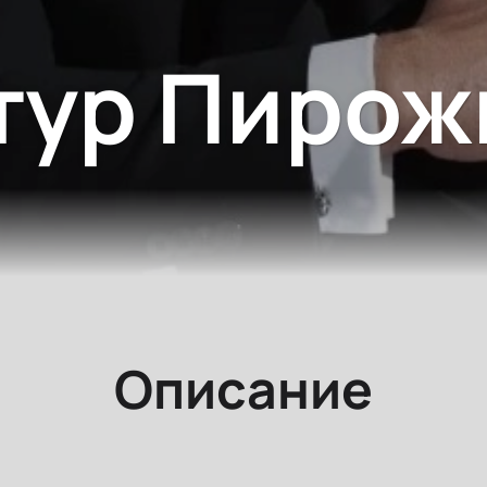
тур Пирож
Описание