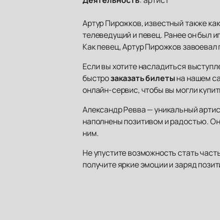
Деятельность
:
артист
Артур Пирожков, известный также ка
телеведущий и певец. Ранее он был 
Как певец, Артур Пирожков завоевал 
Если вы хотите насладиться выступле
быстро
заказать билеты
на нашем са
онлайн-сервис, чтобы вы могли купи
Александр Ревва — уникальный артист
наполнены позитивом и радостью. Он
ним.
Не упустите возможность стать част
получите яркие эмоции и заряд позит