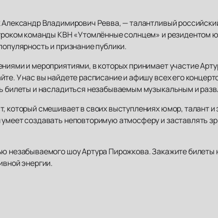
к Александр Владимирович Ревва, — талантливый российски
игроком команды КВН «Утомлённые солнцем» и резидентом 
популярность и признание публики.
ниями и мероприятиями, в которых принимает участие Артур
йте. У нас вы найдете расписание и афишу всех его концерт
ть билеты и насладиться незабываемым музыкальным и раз
, который смешивает в своих выступлениях юмор, талант и 
 умеет создавать неповторимую атмосферу и заставлять зри
ью незабываемого шоу Артура Пирожкова. Закажите билеты 
ивной энергии.