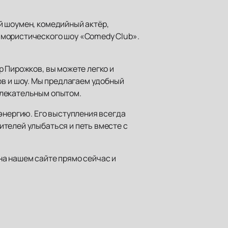
й шоумен, комедийный актёр,
юмористического шоу «Comedy Club».
 Пирожков, вы можете легко и
ов и шоу. Мы предлагаем удобный
влекательным опытом.
энергию. Его выступления всегда
телей улыбаться и петь вместе с
на нашем сайте прямо сейчас и